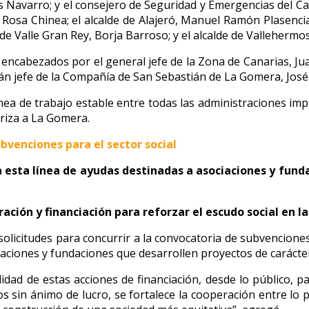
s Navarro; y el consejero de Seguridad y Emergencias del C
 Rosa Chinea; el alcalde de Alajeró, Manuel Ramón Plasencia;
 de Valle Gran Rey, Borja Barroso; y el alcalde de Vallehermos
 encabezados por el general jefe de la Zona de Canarias, J
itán jefe de la Compañía de San Sebastián de La Gomera, J
ea de trabajo estable entre todas las administraciones imp
eriza a La Gomera.
ubvenciones para el sector social
 a esta línea de ayudas destinadas a asociaciones y fund
ción y financiación para reforzar el escudo social en la 
licitudes para concurrir a la convocatoria de subvenciones pa
iaciones y fundaciones que desarrollen proyectos de carácter 
lidad de estas acciones de financiación, desde lo público, p
 sin ánimo de lucro, se fortalece la cooperación entre lo púb