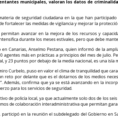
ntantes municipales, valoran los datos de criminalidad
teria de seguridad ciudadana en la que han participado l
de fortalecer las medidas de vigilancia y mejorar la protecció
 permitan avanzar en la mejora de los recursos y capacid
 intensifica durante los meses estivales, pero que debe man
 en Canarias, Anselmo Pestana, quien informó de la ampliac
 agentes más en prácticas a principios del mes de julio. Pes
, y 23 puntos por debajo de la media nacional, es una isla 
miro Curbelo, puso en valor el clima de tranquilidad que cara
n reto por delante que es el dotarnos de los medios neces
”. Además, confirma que ya se está avanzando en la incorp
erzo para los servicios de seguridad.
ctivo de policía local, ya que actualmente solo dos de los s
smos de colaboración interadministrativa que permitan garan
participó en la reunión el subdelegado del Gobierno en Sant