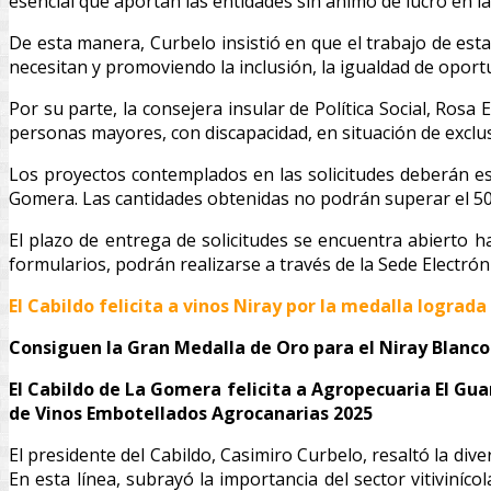
esencial que aportan las entidades sin ánimo de lucro en l
De esta manera, Curbelo insistió en que el trabajo de esta
necesitan y promoviendo la inclusión, la igualdad de oportu
Por su parte, la consejera insular de Política Social, Ros
personas mayores, con discapacidad, en situación de exclu
Los proyectos contemplados en las solicitudes deberán es
Gomera. Las cantidades obtenidas no podrán superar el 50
El plazo de entrega de solicitudes se encuentra abierto h
formularios, podrán realizarse a través de la Sede Electróni
El Cabildo felicita a vinos Niray por la medalla lograd
Consiguen la Gran Medalla de Oro para el Niray Blanco
El Cabildo de La Gomera felicita a Agropecuaria El Gu
de Vinos Embotellados Agrocanarias 2025
El presidente del Cabildo, Casimiro Curbelo, resaltó la dive
En esta línea, subrayó la importancia del sector vitiviní