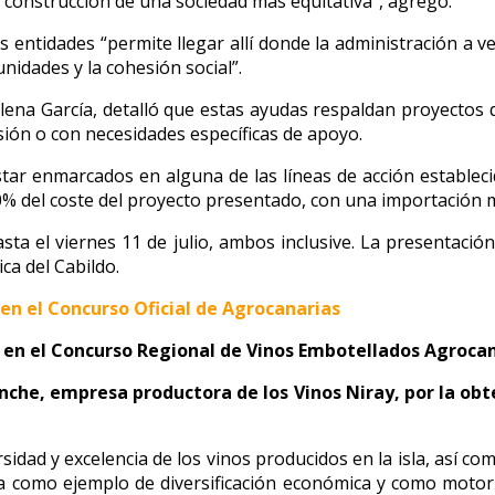
a construcción de una sociedad más equitativa”, agregó.
s entidades “permite llegar allí donde la administración a 
nidades y la cohesión social”.
a Elena García, detalló que estas ayudas respaldan proyecto
sión o con necesidades específicas de apoyo.
tar enmarcados en alguna de las líneas de acción establecid
% del coste del proyecto presentado, con una importación m
asta el viernes 11 de julio, ambos inclusive. La presentaci
ca del Cabildo.
a en el Concurso Oficial de Agrocanarias
 en el Concurso Regional de Vinos Embotellados Agroca
anche, empresa productora de los Vinos Niray, por la ob
rsidad y excelencia de los vinos producidos en la isla, así co
cola como ejemplo de diversificación económica y como motor