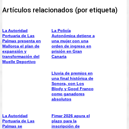
Artículos relacionados (por etiqueta)
La Autoridad
La Policía
Portuaria de Las
Autonómica detiene a
Palmas presenta en
una mujer con una
Mallorca el plan de
orden de ingreso en
expansión y
prisión en Gran
transformación del
Canaria
Muelle Deportivo
Lluvia de premios en
una final histórica de
Sonora, con Los
Blody y Good Franco
como ganadores
absolutos
La Autoridad
Fimar 2026 apura el
Portuaria de Las
plazo para la
Palmas se
inscripción de