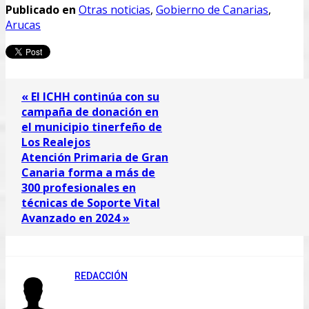
Publicado en
Otras noticias
,
Gobierno de Canarias
,
Arucas
« El ICHH continúa con su
campaña de donación en
el municipio tinerfeño de
Los Realejos
Atención Primaria de Gran
Canaria forma a más de
300 profesionales en
técnicas de Soporte Vital
Avanzado en 2024 »
REDACCIÓN