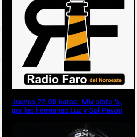
Jueves 22.00 horas: 'Mix sister's',
por las hermanas Luz y Sol Pavón