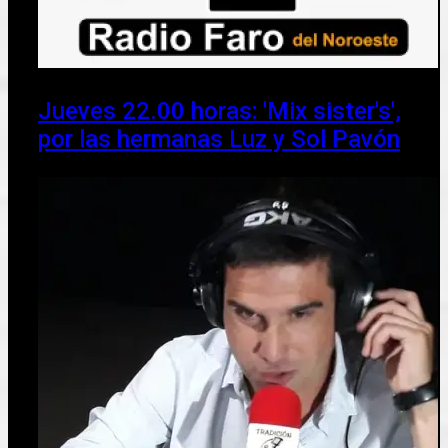
Jueves 22.00 horas: 'Mix sister's',
por las hermanas Luz y Sol Pavón