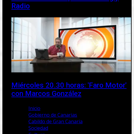
Radio
Miércoles 20.30 horas: 'Faro Motor'
con Marcos González
Inicio
Gobierno de Canarias
Cabildo de Gran Canaria
Sociedad