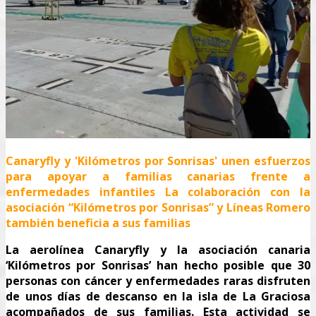
Canaryfly y 'Kilómetros por Sonrisas' unen esfuerzos
para apoyar a familias canarias frente a
enfermedades infantiles La colaboración con la
asociación “Kilómetros por Sonrisas” y Líneas Romero
también beneficia a sus familias
La aerolínea Canaryfly y la asociación canaria
‘Kilómetros por Sonrisas’ han hecho posible que 30
personas con cáncer y enfermedades raras disfruten
de unos días de descanso en la isla de La Graciosa
acompañados de sus familias. Esta actividad se