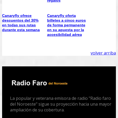
regalos
Canaryfly ofrece
Canaryfly oferta
descuentos del 30%
billetes a cinco euros
en todas sus rutas
de forma permanente
durante esta semana
en su apuesta por la
accesibilidad aérea
volver arriba
La popular y veterana emisora de radio "Radio faro
del Noroeste" sigue su proyección hacia una mayor
ampliación de su cobertura.