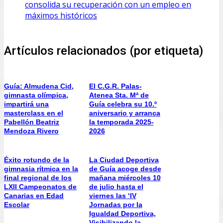
consolida su recuperación con un empleo en
máximos históricos
Artículos relacionados (por etiqueta)
Guía: Almudena Cid,
El C.G.R. Palas-
gimnasta olímpica,
Atenea Sta. Mª de
impartirá una
Guía celebra su 10.º
masterclass en el
aniversario y arranca
Pabellón Beatriz
la temporada 2025-
Mendoza Rivero
2026
Éxito rotundo de la
La Ciudad Deportiva
gimnasia rítmica en la
de Guía acoge desde
final regional de los
mañana miércoles 10
LXII Campeonatos de
de julio hasta el
Canarias en Edad
viernes las ‘IV
Escolar
Jornadas por la
Igualdad Deportiva,
Visibilizando la