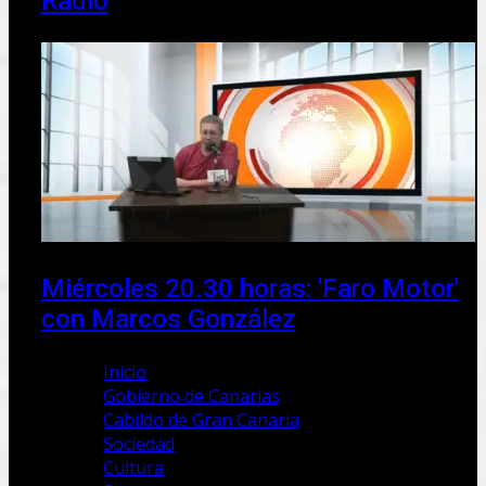
Radio
Miércoles 20.30 horas: 'Faro Motor'
con Marcos González
Inicio
Gobierno de Canarias
Cabildo de Gran Canaria
Sociedad
Cultura