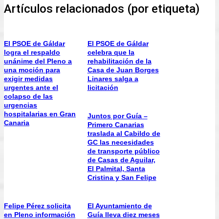
Artículos relacionados (por etiqueta)
El PSOE de Gáldar
El PSOE de Gáldar
logra el respaldo
celebra que la
unánime del Pleno a
rehabilitación de la
una moción para
Casa de Juan Borges
exigir medidas
Linares salga a
urgentes ante el
licitación
colapso de las
urgencias
hospitalarias en Gran
Juntos por Guía –
Canaria
Primero Canarias
traslada al Cabildo de
GC las necesidades
de transporte público
de Casas de Aguilar,
El Palmital, Santa
Cristina y San Felipe
Felipe Pérez solicita
El Ayuntamiento de
en Pleno información
Guía lleva diez meses