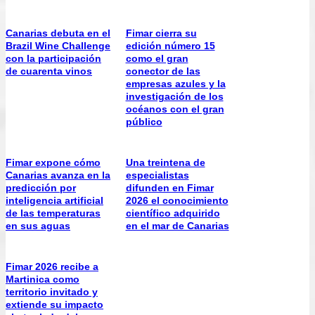
Canarias debuta en el
Fimar cierra su
Brazil Wine Challenge
edición número 15
con la participación
como el gran
de cuarenta vinos
conector de las
empresas azules y la
investigación de los
océanos con el gran
público
Fimar expone cómo
Una treintena de
Canarias avanza en la
especialistas
predicción por
difunden en Fimar
inteligencia artificial
2026 el conocimiento
de las temperaturas
científico adquirido
en sus aguas
en el mar de Canarias
Fimar 2026 recibe a
Martinica como
territorio invitado y
extiende su impacto