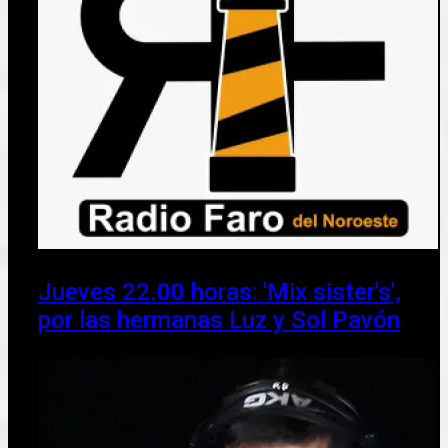
Jueves 22.00 horas: 'Mix sister's',
por las hermanas Luz y Sol Pavón