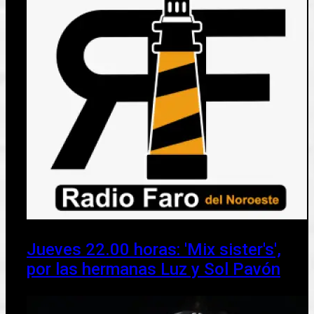
Jueves 22.00 horas: 'Mix sister's',
por las hermanas Luz y Sol Pavón