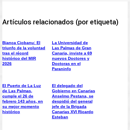
Artículos relacionados (por etiqueta)
Bianca Ciobanu: El
La Universidad de
triunfo de la voluntad
Las Palmas de Gran
tras el récord
Canaria, inviste a 69
histórico del MIR
nuevos Doctores y
2026
Doctoras en el
Paraninfo
El Puerto de La Luz
El delegado del
de Las Palmas,
Gobierno en Canarias
cumple el 26 de
Anselmo Pestana, se
febrero 143 años, en
despidió del general
su mejor momento
jefe de la Brigada
histórico
Canarias XVI Ricardo
Esteban