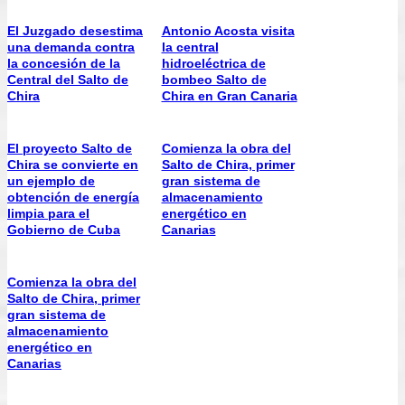
El Juzgado desestima
Antonio Acosta visita
una demanda contra
la central
la concesión de la
hidroeléctrica de
Central del Salto de
bombeo Salto de
Chira
Chira en Gran Canaria
El proyecto Salto de
Comienza la obra del
Chira se convierte en
Salto de Chira, primer
un ejemplo de
gran sistema de
obtención de energía
almacenamiento
limpia para el
energético en
Gobierno de Cuba
Canarias
Comienza la obra del
Salto de Chira, primer
gran sistema de
almacenamiento
energético en
Canarias