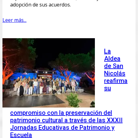
adopción de sus acuerdos.
Leer más...
La
Aldea
de San
Nicolás
reafirma
su
compromiso con la preservación del
patrimonio cultural a través de las XXXII
Jornadas Educativas de Patrimonio y
Escuela