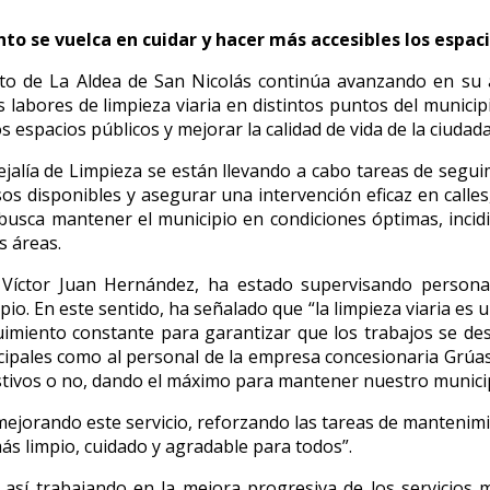
to se vuelca en cuidar y hacer más accesibles los espaci
to de La Aldea de San Nicolás continúa avanzando en su a
s labores de limpieza viaria en distintos puntos del munici
 espacios públicos y mejorar la calidad de vida de la ciudada
jalía de Limpieza se están llevando a cabo tareas de segui
rsos disponibles y asegurar una intervención eficaz en calles
usca mantener el municipio en condiciones óptimas, incidi
s áreas.
 Víctor Juan Hernández, ha estado supervisando personal
ipio. En este sentido, ha señalado que “la limpieza viaria es
miento constante para garantizar que los trabajos se desar
cipales como al personal de la empresa concesionaria Grúas
festivos o no, dando el máximo para mantener nuestro munici
mejorando este servicio, reforzando las tareas de mantenimi
ás limpio, cuidado y agradable para todos”.
 así trabajando en la mejora progresiva de los servicios