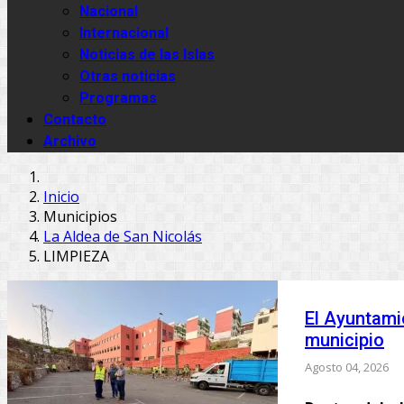
Nacional
Internacional
Noticias de las Islas
Otras noticias
Programas
Contacto
Archivo
Inicio
Municipios
La Aldea de San Nicolás
LIMPIEZA
El Ayuntamie
municipio
Agosto 04, 2026