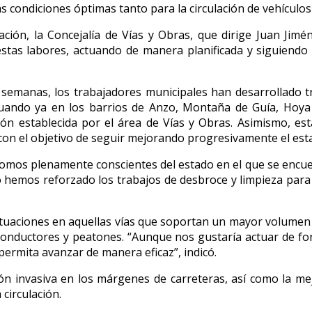
s condiciones óptimas tanto para la circulación de vehículo
ación, la Concejalía de Vías y Obras, que dirige Juan Jim
stas labores, actuando de manera planificada y siguiendo 
 semanas, los trabajadores municipales han desarrollado t
tuando ya en los barrios de Anzo, Montaña de Guía, Hoya 
ación establecida por el área de Vías y Obras. Asimismo, es
con el objetivo de seguir mejorando progresivamente el esta
 “somos plenamente conscientes del estado en el que se enc
lo hemos reforzado los trabajos de desbroce y limpieza par
tuaciones en aquellas vías que soportan un mayor volumen 
 conductores y peatones. “Aunque nos gustaría actuar de for
ermita avanzar de manera eficaz”, indicó.
ón invasiva en los márgenes de carreteras, así como la mejo
 circulación.